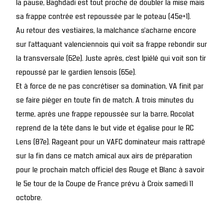
la pause, Baghdadi est tout proche de doubler la mise mais
sa frappe contrée est repoussée par le poteau (45e+1).
Au retour des vestiaires, la malchance s’acharne encore
sur l’attaquant valenciennois qui voit sa frappe rebondir sur
la transversale (62e). Juste après, c’est Ipiélé qui voit son tir
repoussé par le gardien lensois (65e).
Et à force de ne pas concrétiser sa domination, VA finit par
se faire piéger en toute fin de match. A trois minutes du
terme, après une frappe repoussée sur la barre, Rocolat
reprend de la tête dans le but vide et égalise pour le RC
Lens (87e). Rageant pour un VAFC dominateur mais rattrapé
sur la fin dans ce match amical aux airs de préparation
pour le prochain match officiel des Rouge et Blanc à savoir
le 5e tour de la Coupe de France prévu à Croix samedi 11
octobre.