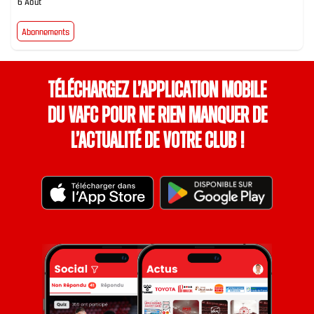
6 Août
Abonnements
Téléchargez l’application mobile
du VAFC pour ne rien manquer de
l’actualité de votre club !