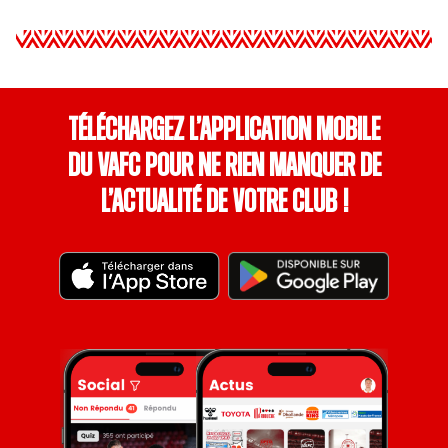
Téléchargez l’application mobile
du VAFC pour ne rien manquer de
l’actualité de votre club !