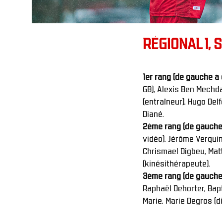
RÉGIONAL 1, 
1er rang (de gauche à d
GB), Alexis Ben Mechda
(entraîneur), Hugo De
Diané.
2ème rang (de gauche à
vidéo), Jérôme Verquin
Chrismael Digbeu, Matté
(kinésithérapeute).
3ème rang (de gauche à
Raphaël Dehorter, Bap
Marie, Marie Degros (d