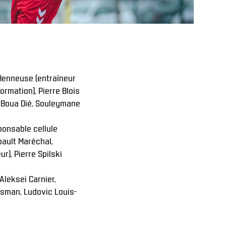
enneuse (entraîneur  
rmation), Pierre Blois 
 Boua Dié, Souleymane 
ponsable cellule 
ault Maréchal, 
), Pierre Spilski 
leksei Carnier, 
Osman, Ludovic Louis-