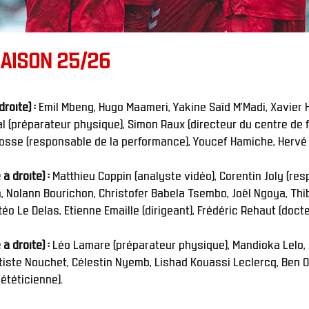
SAISON 25/26
roite) : 
Emil Mbeng, Hugo Maameri, Yakine Saïd M'Madi, Xavier H
l (préparateur physique), Simon Raux (directeur du centre de fo
lfosse (responsable de la performance), Youcef Hamiche, Hervé
 droite) : 
Matthieu Coppin (analyste vidéo), Corentin Joly (res
, Nolann Bourichon, Christofer Babela Tsembo, Joël Ngoya, Thib
o Le Delas, Etienne Emaille (dirigeant), Frédéric Rehaut (docteur
 droite) : 
Léo Lamare (préparateur physique), Mandioka Lelo, A
tiste Nouchet, Célestin Nyemb, Lishad Kouassi Leclercq, Ben 
iététicienne).