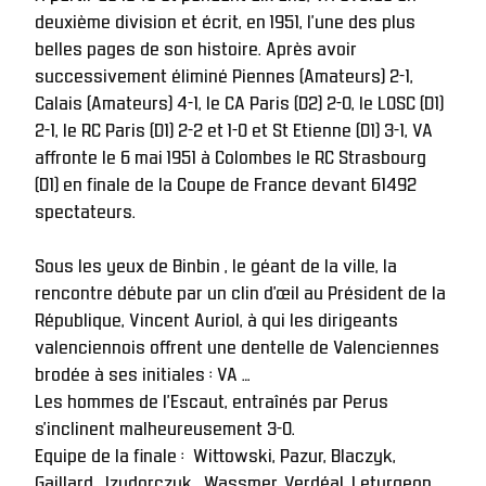
deuxième division et écrit, en 1951, l’une des plus 
belles pages de son histoire. Après avoir 
successivement éliminé Piennes (Amateurs) 2-1, 
Calais (Amateurs) 4-1, le CA Paris (D2) 2-0, le LOSC (D1) 
2-1, le RC Paris (D1) 2-2 et 1-0 et St Etienne (D1) 3-1, VA 
affronte le 6 mai 1951 à Colombes le RC Strasbourg 
(D1) en finale de la Coupe de France devant 61492 
spectateurs.
Sous les yeux de Binbin , le géant de la ville, la 
rencontre débute par un clin d’œil au Président de la 
République, Vincent Auriol, à qui les dirigeants 
valenciennois offrent une dentelle de Valenciennes 
brodée à ses initiales : VA … 
Les hommes de l’Escaut, entraînés par Perus 
s’inclinent malheureusement 3-0. 
Equipe de la finale :  Wittowski, Pazur, Blaczyk, 
Gaillard,  Izydorczyk,  Wassmer, Verdéal, Leturgeon, 