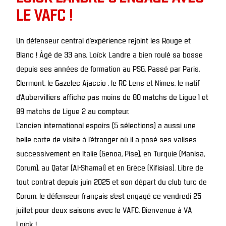
LE VAFC !
Un défenseur central d’expérience rejoint les Rouge et
Blanc ! Âgé de 33 ans, Loïck Landre a bien roulé sa bosse
depuis ses années de formation au PSG. Passé par Paris,
Clermont, le Gazelec Ajaccio , le RC Lens et Nîmes, le natif
d’Aubervilliers affiche pas moins de 80 matchs de Ligue 1 et
89 matchs de Ligue 2 au compteur.
L’ancien international espoirs (5 sélections) a aussi une
belle carte de visite à l’étranger où il a posé ses valises
successivement en Italie (Genoa, Pise), en Turquie (Manisa,
Corum), au Qatar (Al-Shamal) et en Grèce (Kifisias). Libre de
tout contrat depuis juin 2025 et son départ du club turc de
Corum, le défenseur français s’est engagé ce vendredi 25
juillet pour deux saisons avec le VAFC. Bienvenue à VA
Loïck !