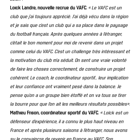
Loïck Landre, nouvelle recrue du VAFC
.
« Le VAFC est un
club que j’ai toujours apprécié. J’ai déjà vécu dans la région
et je sais que c’est un club qui a sa place dans le paysage
du football français. Après quelques années à l’étranger,
c’était le bon moment pour moi de revenir dans un projet
comme celui du VAFC. C’est un challenge très intéressant et
la motivation du club m’a séduit. On sent une vraie volonté
de faire les choses correctement, de construire un projet
cohérent. Le coach, le coordinateur sportif… leur implication
et leur confiance ont vraiment pesé dans la balance. Je
pense qu’on a un groupe bien étoffé et on va tous se tirer
la bourre pour que l’on ait les meilleurs résultats possibles».
Mathieu Frison, coordinateur sportif du VAFC
.
« Loïck est un
défenseur d’expérience, il a connu le plus haut niveau en
France et après plusieurs saisons à l’étranger, nous avons
su le convaincre de revenir en France au VAFC. Son