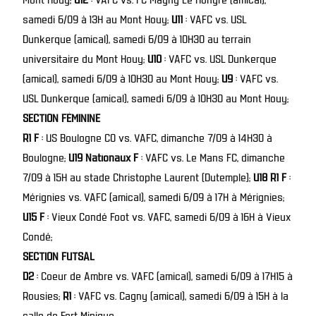
samedi 6/09 à 13H au Mont Houy;
U11
: VAFC vs. USL
Dunkerque (amical), samedi 6/09 à 10H30 au terrain
universitaire du Mont Houy;
U10
: VAFC vs. USL Dunkerque
(amical), samedi 6/09 à 10H30 au Mont Houy;
U9
: VAFC vs.
USL Dunkerque (amical), samedi 6/09 à 10H30 au Mont Houy;
SECTION FÉMININE
R1 F
: US Boulogne CO vs. VAFC, dimanche 7/09 à 14H30 à
Boulogne;
U19 Nationaux F
: VAFC vs. Le Mans FC, dimanche
7/09 à 15H au stade Christophe Laurent (Dutemple);
U18 R1 F
:
Mérignies vs. VAFC (amical), samedi 6/09 à 17H à Mérignies;
U15 F
: Vieux Condé Foot vs. VAFC, samedi 6/09 à 16H à Vieux
Condé;
SECTION FUTSAL
D2
: Coeur de Ambre vs. VAFC (amical), samedi 6/09 à 17H15 à
Rousies;
R1
: VAFC vs. Cagny (amical), samedi 6/09 à 15H à la
salle de Fort Minique.