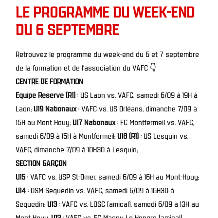
LE PROGRAMME DU WEEK-END
DU 6 SEPTEMBRE
Retrouvez le programme du week-end du 6 et 7 septembre
de la formation et de l’association du VAFC 👇
CENTRE DE FORMATION
Équipe Réserve (R1)
: US Laon vs. VAFC, samedi 6/09 à 19H à
Laon;
U19 Nationaux
: VAFC vs. US Orléans, dimanche 7/09 à
15H au Mont Houy;
U17 Nationaux
: FC Montfermeil vs. VAFC,
samedi 6/09 à 15H à Montfermeil;
U18 (R1)
: US Lesquin vs.
VAFC, dimanche 7/09 à 10H30 à Lesquin;
SECTION GARÇON
U15
: VAFC vs. USP St-Omer, samedi 6/09 à 16H au Mont-Houy;
U14
: OSM Sequedin vs. VAFC, samedi 6/09 à 16H30 à
Sequedin;
U13
: VAFC vs. LOSC (amical), samedi 6/09 à 13H au
Mont Houy;
U12
: VAFC vs. FC Magny Le Hongre (amical),