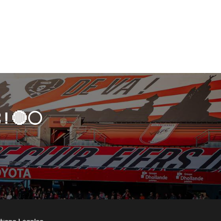
 ! 🔴⚪️
tions Légales