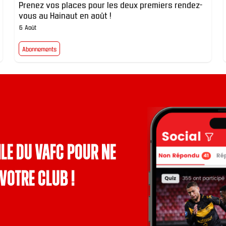
Prenez vos places pour les deux premiers rendez-
vous au Hainaut en août !
6 Août
Abonnements
le du VAFC pour ne
votre club !