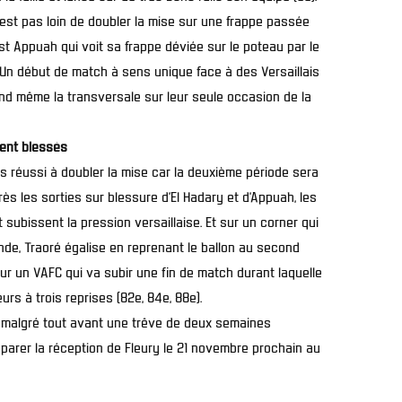
’est pas loin de doubler la mise sur une frappe passée
’est Appuah qui voit sa frappe déviée sur le poteau par le
. Un début de match à sens unique face à des Versaillais
nd même la transversale sur leur seule occasion de la
tent blessés
 réussi à doubler la mise car la deuxième période sera
ès les sorties sur blessure d’El Hadary et d’Appuah, les
 subissent la pression versaillaise. Et sur un corner qui
de, Traoré égalise en reprenant le ballon au second
ur un VAFC qui va subir une fin de match durant laquelle
rs à trois reprises (82e, 84e, 88e).
t malgré tout avant une trêve de deux semaines
parer la réception de Fleury le 21 novembre prochain au