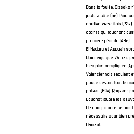
Dans la foulée, Sissoko n
juste à côté (6e). Puis c
gardien versaillais (22e)
éteints qui touchent qua
première période (43e).
El Hadary et Appuah sor
Dommage que VA n’ait pas
bien plus compliquée. Apr
Valenciennois reculent et
passe devant tout le mon
poteau (69e). Rageant po
Louchet jouera les sauveu
De quoi prendre ce poin
nécessaire pour bien pré
Hainaut.