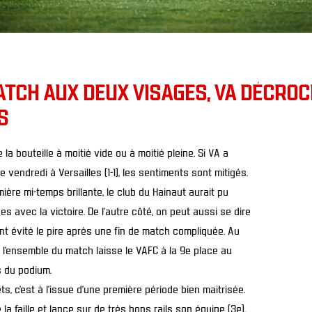
TCH AUX DEUX VISAGES, VA DÉCROC
S
e la bouteille à moitié vide ou à moitié pleine. Si VA a
vendredi à Versailles (1-1), les sentiments sont mitigés.
ière mi-temps brillante, le club du Hainaut aurait pu
s avec la victoire. De l’autre côté, on peut aussi se dire
nt évité le pire après une fin de match compliquée. Au
ur l’ensemble du match laisse le VAFC à la 9e place au
s du podium.
ts, c’est à l’issue d’une première période bien maitrisée.
 la faille et lance sur de très bons rails son équipe (3e).