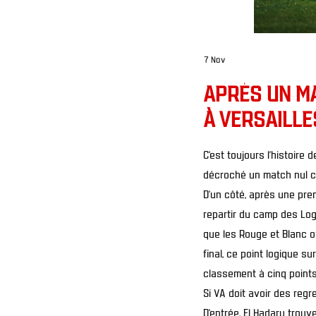
7 Nov
APRÈS UN MA
À VERSAILLE
C’est toujours l’histoire d
décroché un match nul ce 
D’un côté, après une prem
repartir du camp des Loge
que les Rouge et Blanc o
final, ce point logique s
classement à cinq point
Si VA doit avoir des regre
D’entrée, El Hadary trouve