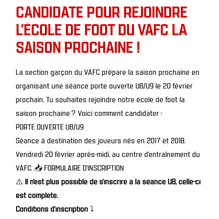
CANDIDATE POUR REJOINDRE
L'ÉCOLE DE FOOT DU VAFC LA
SAISON PROCHAINE !
La section garçon du VAFC prépare la saison prochaine en
organisant une séance porte ouverte U8/U9 le 20 février
prochain. Tu souhaites rejoindre notre école de foot la
saison prochaine ? Voici comment candidater :
PORTE OUVERTE U8/U9
Séance à destination des joueurs nés en 2017 et 2018.
Vendredi 20 février après-midi, au centre d’entraînement du
VAFC. 📥
FORMULAIRE D’INSCRIPTION
⚠️
Il n’est plus possible de s’inscrire à la séance U8, celle-ci
est complète.
Conditions d’inscription
⤵️