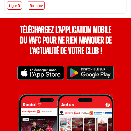
Ligue 3
Boutique
Téléchargez l’application mobile
du VAFC pour ne rien manquer de
l’actualité de votre club !