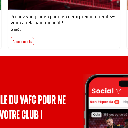
Prenez vos places pour les deux premiers rendez-
vous au Hainaut en août !
6 Août
Abonnements
le du VAFC pour ne
votre club !