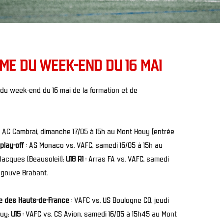
E DU WEEK-END DU 16 MAI
u week-end du 16 mai de la formation et de
. AC Cambrai, dimanche 17/05 à 15h au Mont Houy (entrée
play-off
: AS Monaco vs. VAFC, samedi 16/05 à 15h au
Jacques (Beausoleil);
U18 R1
: Arras FA vs. VAFC, samedi
egouve Brabant.
pe des Hauts-de-France
: VAFC vs. US Boulogne CO, jeudi
ouy;
U15
: VAFC vs. CS Avion, samedi 16/05 à 15h45 au Mont