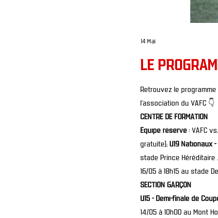
14 Mai
LE PROGRAMM
Retrouvez le programme d
l’association du VAFC 👇
CENTRE DE FORMATION
Équipe réserve
: VAFC vs
gratuite);
U19 Nationaux - 
stade Prince Héréditaire 
16/05 à 18h15 au stade D
SECTION GARÇON
U15 - Demi-finale de Cou
14/05 à 10h00 au Mont H