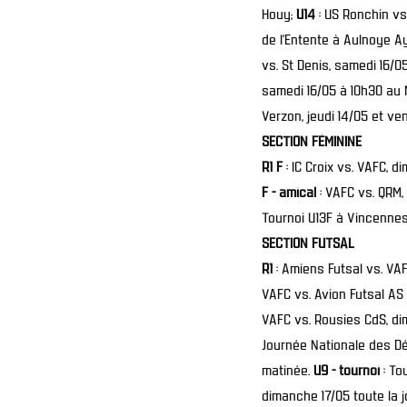
Houy;
U14
: US Ronchin vs
de l’Entente à Aulnoye Ay
vs. St Denis, samedi 16/
samedi 16/05 à 10h30 au
Verzon, jeudi 14/05 et ven
SECTION FÉMININE
R1 F
: IC Croix vs. VAFC, 
F - amical
: VAFC vs. QRM,
Tournoi U13F à Vincennes,
SECTION FUTSAL
R1
: Amiens Futsal vs. V
VAFC vs. Avion Futsal AS 
VAFC vs. Rousies CdS, di
Journée Nationale des Déb
matinée.
U9 - tournoi
: To
dimanche 17/05 toute la 