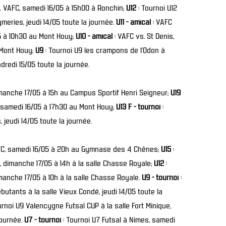
. VAFC, samedi 16/05 à 15h00 à Ronchin;
U12
: Tournoi U12
meries, jeudi 14/05 toute la journée.
U11 - amical
: VAFC
05 à 10h30 au Mont Houy;
U10 - amical
: VAFC vs. St Denis,
 Mont Houy;
U9
: Tournoi U9 les crampons de l’Odon à
dredi 15/05 toute la journée.
dimanche 17/05 à 15h au Campus Sportif Henri Seigneur;
U19
 samedi 16/05 à 17h30 au Mont Houy;
U13 F - tournoi
:
 jeudi 14/05 toute la journée.
AFC, samedi 16/05 à 20h au Gymnase des 4 Chênes;
U15
:
, dimanche 17/05 à 14h à la salle Chasse Royale;
U12
:
manche 17/05 à 10h à la salle Chasse Royale.
U9 - tournoi
:
utants à la salle Vieux Condé, jeudi 14/05 toute la
urnoi U9 Valencygne Futsal CUP à la salle Fort Minique,
journée.
U7 - tournoi
: Tournoi U7 Futsal à Nimes, samedi