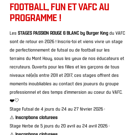
FOOTBALL, FUN ET VAFC AU
PROGRAMME !
Les
STAGES PASSION ROUGE & BLANC by Burger King
du VAFC
sont de retour en 2026 ! Inscris-toi et viens vivre un stage
de perfectionnement de futsal ou de football sur les
terrains du Mont Houy, sous les yeux de nos éducateurs et
recruteurs. Ouverts pour les filles et les garçons de tous
niveaux né(e)s entre 2011 et 2017, ces stages offrent des
moments inoubliables au contact des joueurs du groupe
professionnel et des temps d’immersion au coeur du VAFC.
❤️🤍
Stage Futsal de 4 jours du 24 au 27 février 2026 :
⚠️
Inscriptions clôturées
Stage Herbe de 5 jours du 20 avril au 24 avril 2026 :
⚠️
Inscriptions clôturées