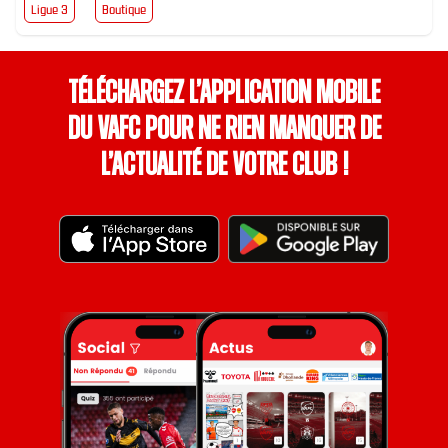
Ligue 3
Boutique
Téléchargez l’application mobile
du VAFC pour ne rien manquer de
l’actualité de votre club !